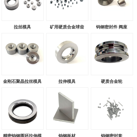
拉丝模具
矿用硬质合金球齿
钨钢密封件 阀座
金刚石聚晶拉丝模具
拉伸模具
硬质合金轮
精密钨钢圆环拉伸模
钨钢板材
钨钢密封套