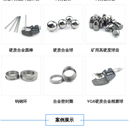
硬质合金圆棒
硬质合金球
矿用高硬度球齿
钨钢环
合金密封圈
YG8硬质合金精磨球
案例展示