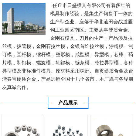
任丘市日盛模具有限公司有着多年的
模具制作经验，是集生产销售于一体的
生产型企业。座落于华北油田会战道雁
翎工业园区南区。主要从事硬质合金、
金刚石模具，刀具的生产；产品涉及拉
丝模，拔管模，金刚石拉丝模，金银首饰拉丝模，涂粉模，制
订模，直杆模，缩杆模，整形模，成型模，异型模，芯棒，药
片模，制钉模，螺旋模，轧辊模，链条模，冷拉异型模，各种
异型模及非标准件模具。原材料采用株洲、自贡硬质合金及台
湾春宝硬质合金，产品远销全国十几个省市，本厂愿与各界朋
友真诚合作。
产品展示
公司秉承“顾客至上，锐意进取”的经营理念，坚持“客户至
上”的原则为...
[查看详情]