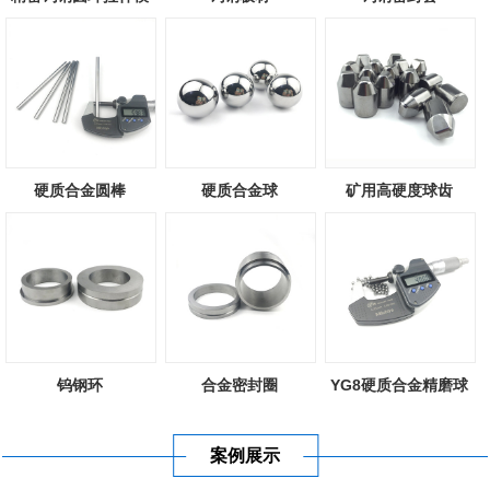
硬质合金圆棒
硬质合金球
矿用高硬度球齿
钨钢环
合金密封圈
YG8硬质合金精磨球
案例展示