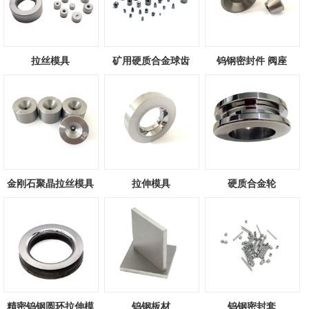
拉丝模具
矿用硬质合金球齿
钨钢密封件 阀座
金刚石聚晶拉丝模具
拉伸模具
硬质合金轮
精密钨钢圆环拉伸模
钨钢板材
钨钢密封套