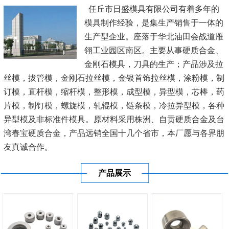
任丘市日盛模具有限公司有着多年的
模具制作经验，是集生产销售于一体的
生产型企业。座落于华北油田会战道雁
翎工业园区南区。主要从事硬质合金、
金刚石模具，刀具的生产；产品涉及拉
丝模，拔管模，金刚石拉丝模，金银首饰拉丝模，涂粉模，制
订模，直杆模，缩杆模，整形模，成型模，异型模，芯棒，药
片模，制钉模，螺旋模，轧辊模，链条模，冷拉异型模，各种
异型模及非标准件模具。原材料采用株洲、自贡硬质合金及台
湾春宝硬质合金，产品远销全国十几个省市，本厂愿与各界朋
友真诚合作。
产品展示
公司秉承“顾客至上，锐意进取”的经营理念，坚持“客户至
上”的原则为...
[查看详情]