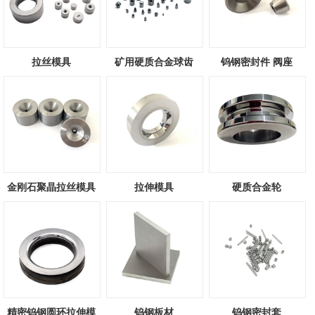
拉丝模具
矿用硬质合金球齿
钨钢密封件 阀座
金刚石聚晶拉丝模具
拉伸模具
硬质合金轮
精密钨钢圆环拉伸模
钨钢板材
钨钢密封套