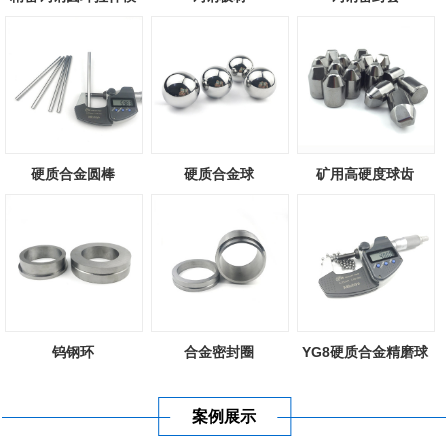
硬质合金圆棒
硬质合金球
矿用高硬度球齿
钨钢环
合金密封圈
YG8硬质合金精磨球
案例展示