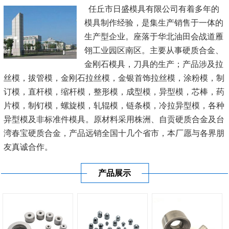
任丘市日盛模具有限公司有着多年的
模具制作经验，是集生产销售于一体的
生产型企业。座落于华北油田会战道雁
翎工业园区南区。主要从事硬质合金、
金刚石模具，刀具的生产；产品涉及拉
丝模，拔管模，金刚石拉丝模，金银首饰拉丝模，涂粉模，制
订模，直杆模，缩杆模，整形模，成型模，异型模，芯棒，药
片模，制钉模，螺旋模，轧辊模，链条模，冷拉异型模，各种
异型模及非标准件模具。原材料采用株洲、自贡硬质合金及台
湾春宝硬质合金，产品远销全国十几个省市，本厂愿与各界朋
友真诚合作。
产品展示
公司秉承“顾客至上，锐意进取”的经营理念，坚持“客户至
上”的原则为...
[查看详情]