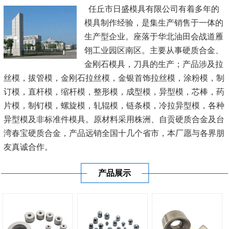
任丘市日盛模具有限公司有着多年的
模具制作经验，是集生产销售于一体的
生产型企业。座落于华北油田会战道雁
翎工业园区南区。主要从事硬质合金、
金刚石模具，刀具的生产；产品涉及拉
丝模，拔管模，金刚石拉丝模，金银首饰拉丝模，涂粉模，制
订模，直杆模，缩杆模，整形模，成型模，异型模，芯棒，药
片模，制钉模，螺旋模，轧辊模，链条模，冷拉异型模，各种
异型模及非标准件模具。原材料采用株洲、自贡硬质合金及台
湾春宝硬质合金，产品远销全国十几个省市，本厂愿与各界朋
友真诚合作。
产品展示
公司秉承“顾客至上，锐意进取”的经营理念，坚持“客户至
上”的原则为...
[查看详情]