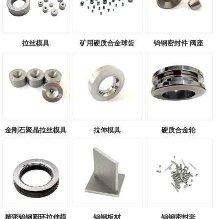
拉丝模具
矿用硬质合金球齿
钨钢密封件 阀座
金刚石聚晶拉丝模具
拉伸模具
硬质合金轮
精密钨钢圆环拉伸模
钨钢板材
钨钢密封套