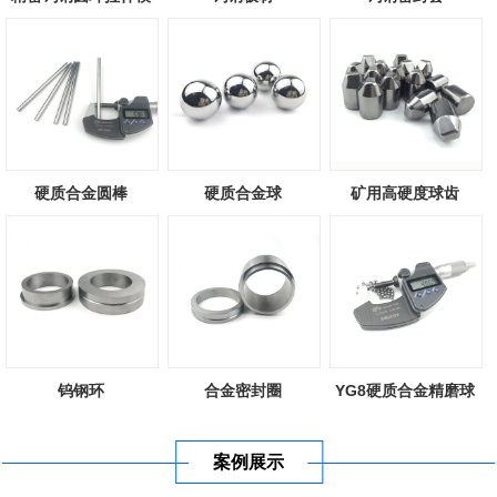
硬质合金圆棒
硬质合金球
矿用高硬度球齿
钨钢环
合金密封圈
YG8硬质合金精磨球
案例展示